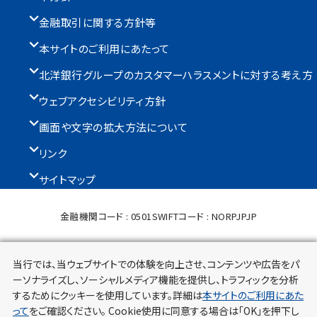
金融取引に関する方針等
本サイトのご利用にあたって
北洋銀行グループのカスタマーハラスメントに対する考え方
ウェブアクセシビリティ方針
画面や文字の拡大方法について
リンク
サイトマップ
金融機関コード : 0501
SWIFTコード : NORPJPJP
株式会社北洋銀行 登録金融機関：北海道財務局長（登金）第3号
当行では、当ウェブサイトでの体験を向上させ、コンテンツや広告をパ
加入協会：日本証券業協会、一般社団法人金融先物取引業協会
ーソナライズし、ソーシャルメディア機能を提供し、トラフィックを分析
Copyright©North Pacific Bank,LTD. All rights reserved.
するためにクッキーを使用しています。詳細は
本サイトのご利用にあた
って
をご確認ください。 Cookie使用に同意する場合は「OK」を押下し