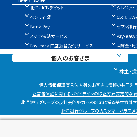
北洋-JCBデビット
クレジット
ペンリィ
ほくようW
Bank Pay
セブン銀行
スマホ決済サービス
Pay-ea
Pay-easy 口座振替受付サービス
国庫金・地
個人のお客さま
株主・
個人情報保護宣言
法人等のお客さま情報の共同利
経営者保証に関するガイドラインの取組方針
安定的な資
北洋銀行グループの反社会的勢力への対応に係る基本方針
北洋銀行グループのカスタマーハラスメ
金融機関コード : 0501
SWIFTコード : NORPJPJP