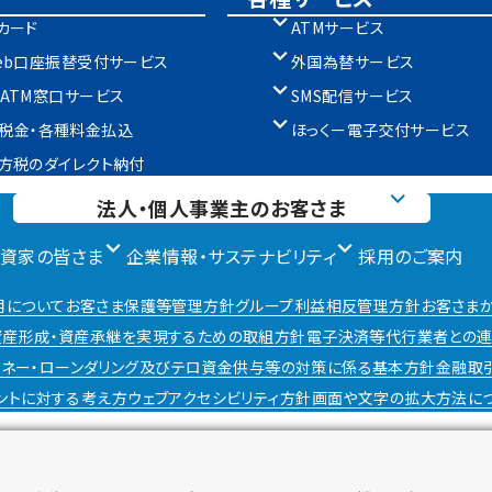
カード
ATMサービス
eb口座振替受付サービス
外国為替サービス
ATM窓口サービス
SMS配信サービス
sy 税金・各種料金払込
ほっくー電子交付サービス
方税のダイレクト納付
法人・個人事業主のお客さま
投資家の皆さま
企業情報・サステナビリティ
採用のご案内
用について
お客さま保護等管理方針
グループ利益相反管理方針
お客さま
産形成・資産承継を実現するための取組方針
電子決済等代行業者との連
マネー・ローンダリング及びテロ資金供与等の対策に係る基本方針
金融取
ントに対する考え方
ウェブアクセシビリティ方針
画面や文字の拡大方法に