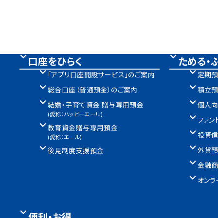
口座をひらく
ためる・
「アプリ口座開設サービス」のご案内
定期
総合口座（普通預金）のご案内
積立
結婚・子育て資金 贈与専用預金
個人向
(愛称：ハッピーエール)
ファン
教育資金贈与専用預金
投資
(愛称：エール)
外貨
後見制度支援預金
金融
オンラ
便利・お得