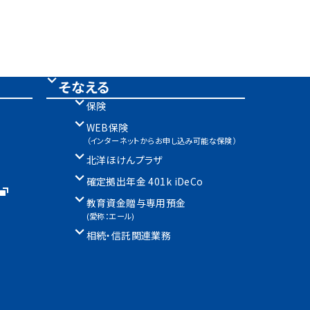
そなえる
保険
WEB保険
（インターネットからお申し込み可能な保険）
北洋ほけんプラザ
確定拠出年金 401k iDeCo
教育資金贈与専用預金
(愛称：エール)
相続・信託関連業務