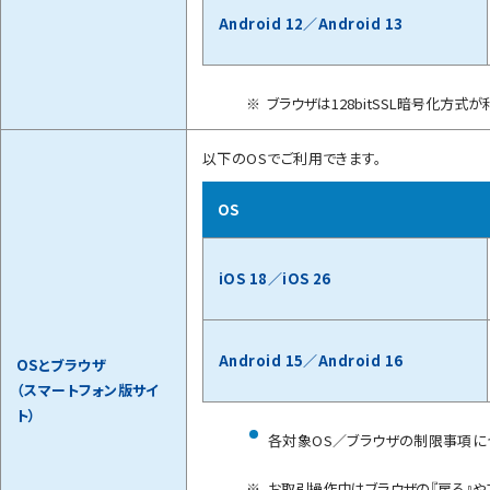
Android 12／
Android 13
※
ブラウザは128bitSSL暗号化方
以下のOSでご利用できます。
OS
iOS 18／
iOS 26
Android 15／
Android 16
OSとブラウザ
（スマートフォン版サイ
ト）
各対象OS／ブラウザの制限事項に
※
お取引操作中はブラウザの『戻る』や