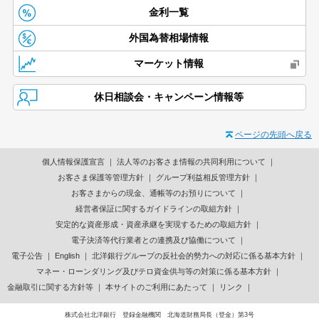
金利一覧
外国為替相場情報
マーケット情報
休日相談会・キャンペーン情報等
ページの先頭へ戻る
個人情報保護宣言
法人等のお客さま情報の共同利用について
お客さま保護等管理方針
グループ利益相反管理方針
お客さまからの現金、通帳等のお預りについて
経営者保証に関するガイドラインの取組方針
安定的な資産形成・資産承継を実現するための取組方針
電子決済等代行業者との連携及び協働について
電子公告
English
北洋銀行グループの反社会的勢力への対応に係る基本方針
マネー・ローンダリング及びテロ資金供与等の対策に係る基本方針
金融取引に関する方針等
本サイトのご利用にあたって
リンク
株式会社北洋銀行 登録金融機関 北海道財務局長（登金）第3号