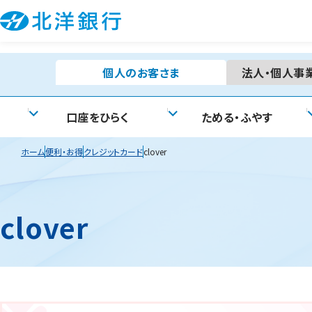
個人の
お客さま
法人・個人事
口座をひらく
ためる・ふやす
ホーム
便利・お得
クレジットカード
clover
clover