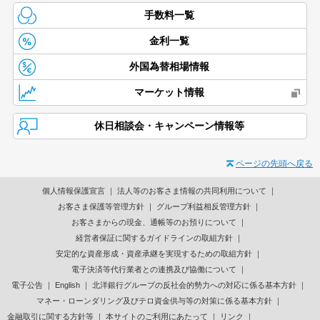
手数料一覧
金利一覧
外国為替相場情報
マーケット情報
休日相談会・キャンペーン情報等
ページの先頭へ戻る
個人情報保護宣言
法人等のお客さま情報の共同利用について
お客さま保護等管理方針
グループ利益相反管理方針
お客さまからの現金、通帳等のお預りについて
経営者保証に関するガイドラインの取組方針
安定的な資産形成・資産承継を実現するための取組方針
電子決済等代行業者との連携及び協働について
電子公告
English
北洋銀行グループの反社会的勢力への対応に係る基本方針
マネー・ローンダリング及びテロ資金供与等の対策に係る基本方針
金融取引に関する方針等
本サイトのご利用にあたって
リンク