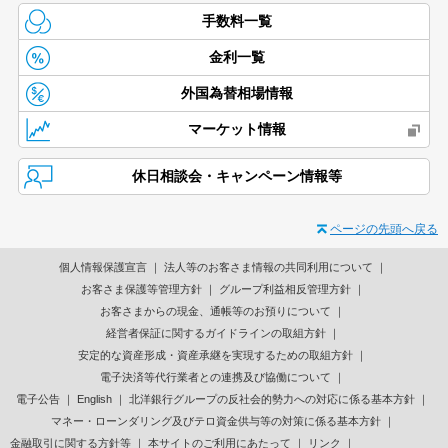
手数料一覧
金利一覧
外国為替相場情報
マーケット情報
休日相談会・キャンペーン情報等
ページの先頭へ戻る
個人情報保護宣言
法人等のお客さま情報の共同利用について
お客さま保護等管理方針
グループ利益相反管理方針
お客さまからの現金、通帳等のお預りについて
経営者保証に関するガイドラインの取組方針
安定的な資産形成・資産承継を実現するための取組方針
電子決済等代行業者との連携及び協働について
電子公告
English
北洋銀行グループの反社会的勢力への対応に係る基本方針
マネー・ローンダリング及びテロ資金供与等の対策に係る基本方針
金融取引に関する方針等
本サイトのご利用にあたって
リンク