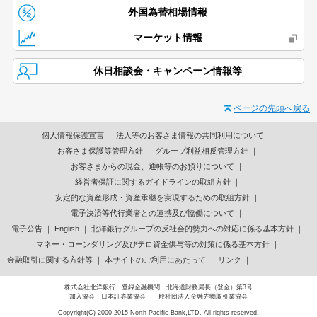
外国為替相場情報
マーケット情報
休日相談会・キャンペーン情報等
ページの先頭へ戻る
個人情報保護宣言
法人等のお客さま情報の共同利用について
お客さま保護等管理方針
グループ利益相反管理方針
お客さまからの現金、通帳等のお預りについて
経営者保証に関するガイドラインの取組方針
安定的な資産形成・資産承継を実現するための取組方針
電子決済等代行業者との連携及び協働について
電子公告
English
北洋銀行グループの反社会的勢力への対応に係る基本方針
マネー・ローンダリング及びテロ資金供与等の対策に係る基本方針
金融取引に関する方針等
本サイトのご利用にあたって
リンク
株式会社北洋銀行 登録金融機関 北海道財務局長（登金）第3号
加入協会：日本証券業協会 一般社団法人金融先物取引業協会
Copyright(C) 2000-2015 North Pacific Bank,LTD. All rights reserved.