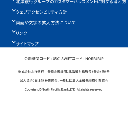
北洋銀行グループのカスタマーハラスメントに対する考え方
ウェブアクセシビリティ方針
画面や文字の拡大方法について
リンク
サイトマップ
金融機関コード : 0501
SWIFTコード : NORPJPJP
株式会社北洋銀行 登録金融機関：北海道財務局長（登金）第3号
加入協会：日本証券業協会、一般社団法人金融先物取引業協会
Copyright©North Pacific Bank,LTD. All rights reserved.