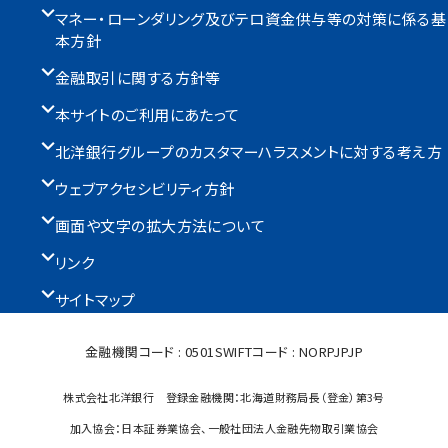
マネー・ローンダリング及びテロ資金供与等の対策に係る基
本方針
金融取引に関する方針等
本サイトのご利用にあたって
北洋銀行グループのカスタマーハラスメントに対する考え方
ウェブアクセシビリティ方針
画面や文字の拡大方法について
リンク
サイトマップ
金融機関コード : 0501
SWIFTコード : NORPJPJP
株式会社北洋銀行 登録金融機関：北海道財務局長（登金）第3号
加入協会：日本証券業協会、一般社団法人金融先物取引業協会