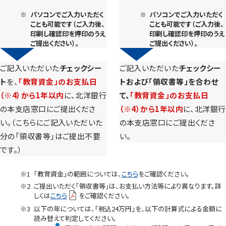
※
パソコンでご入力いただく
※
パソコンでご入力いただく
ことも可能です（ご入力後、
ことも可能です（ご入力後、
印刷し確認印を押印のうえ
印刷し確認印を押印のうえ
ご提出ください）。
ご提出ください）。
↓
↓
ご記入いただいた
チェックシー
ご記入いただいた
チェックシー
ト
を、
「教育資金」のお支払日
トおよび「領収書等」を合わせ
（※4）から1年以内
に、北洋銀行
て、
「教育資金」のお支払日
の本支店窓口にご提出くださ
（※4）から1年以内
に、北洋銀行
い。（こちらにご記入いただいた
の本支店窓口にご提出くださ
分の「領収書等」はご提出不要
い。
です。）
※1
「教育資金」の範囲については、
こちら
をご確認ください。
※2
ご提出いただく「領収書等」は、お支払い方法等により異なります。詳
しくは
こちら
をご確認ください。
※3
以下の年については、「税込24万円」を、以下の計算式による金額に
読み替えて判定してください。