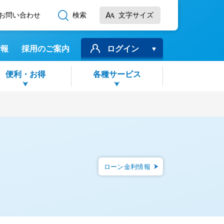
お問い合わせ
検索
文字サイズ
標準
拡大
情報
採用のご案内
ログイン
便利・お得
各種サービス
子育て資金 贈与専用預金
金贈与専用預金
託
ームローン
決済サービス
ー電子交付サービス
ハッピーエール)
エール)
金贈与専用預金
金
ローン スーパーアルカ
信託関連業務
JCBデビット
替サービス
ローン金利情報
エール)
度支援預金
品仲介
ローン
Pay