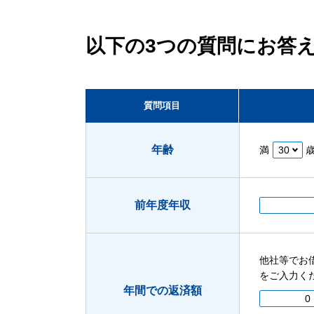
ファ
セブ
以下の3つの質問にお答
Pay
質問項目
年齢
満
前年度年収
他社等でお
をご入力く
年間での返済額