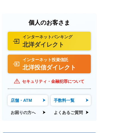
イン金融商品仲介
easy 税金・各種料金払込
個人のお客さま
インターネットバンキング
・地方税のダイレクト納付
北洋ダイレクト
インターネット投資信託
北洋投信ダイレクト
セキュリティ・金融犯罪について
店舗・
ATM
手数料
一覧
お困りの方へ
よくある
ご質問