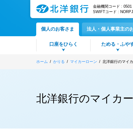
金融機関コード : 0501
SWIFTコード : NORP
個人のお客さま
法人・個人事業主の
口座をひらく
ためる・ふや
ホーム
かりる
マイカーローン
北洋銀行のマイカ
「ア
定期
住宅
保険
ペン
AT
北洋銀行のマイカー
｢セ
積立
マイ
北洋
クレ
スマ
ためる・ふやすトップ
口座をひらくトップ
各種サービストップ
便利・お得トップ
そなえるトップ
かりるトップ
総合
個人
教育
確定拠
ほく
遠隔