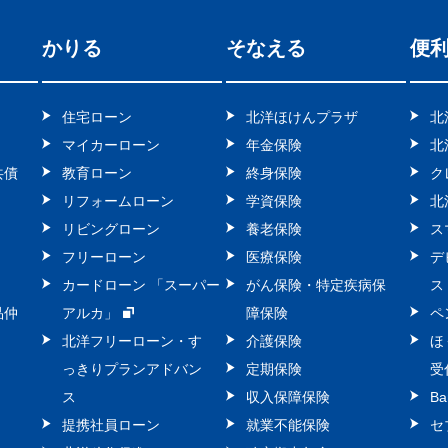
かりる
そなえる
便
住宅ローン
北洋ほけんプラザ
北
マイカーローン
年金保険
北
共債
教育ローン
終身保険
ク
リフォームローン
学資保険
北
リビングローン
養老保険
ス
フリーローン
医療保険
デ
カードローン 「スーパー
がん保険・特定疾病保
ス
品仲
アルカ」
障保険
ペ
北洋フリーローン・す
介護保険
ほ
っきりプランアドバン
定期保険
受
ス
収入保障保険
Ba
提携社員ローン
就業不能保険
セ