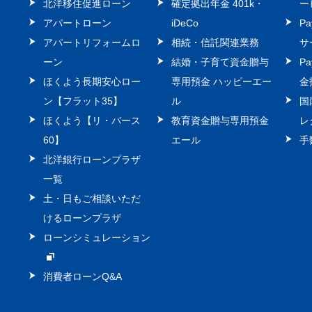
北洋移住促進ローン
確定拠出年金 401k・
ー
アパートローン
iDeCo
P
アパートリフォームロ
相続・信託関連業務
サ
ーン
結婚・子育て資金贈与
P
ほくよう長期安心ロー
専用預金 ハッピーエー
金
ン【フラット35】
ル
国
ほくよう【リ・バース
教育資金贈与専用預金
レ
60】
エール
手
北洋銀行ローンプラザ
一覧
土・日もご相談いただ
けるローンプラザ
ローンシミュレーション
消費者ローンQ&A