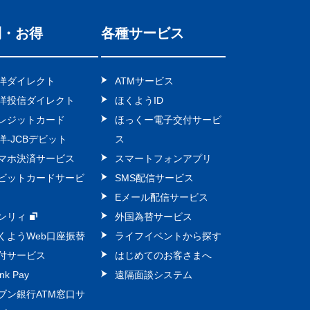
利・お得
各種サービス
洋ダイレクト
ATMサービス
洋投信ダイレクト
ほくようID
レジットカード
ほっくー電子交付サービ
洋-JCBデビット
ス
マホ決済サービス
スマートフォンアプリ
ビットカードサービ
SMS配信サービス
Eメール配信サービス
ンリィ
外国為替サービス
くようWeb口座振替
ライフイベントから探す
付サービス
はじめてのお客さまへ
nk Pay
遠隔面談システム
ブン銀行ATM窓口サ