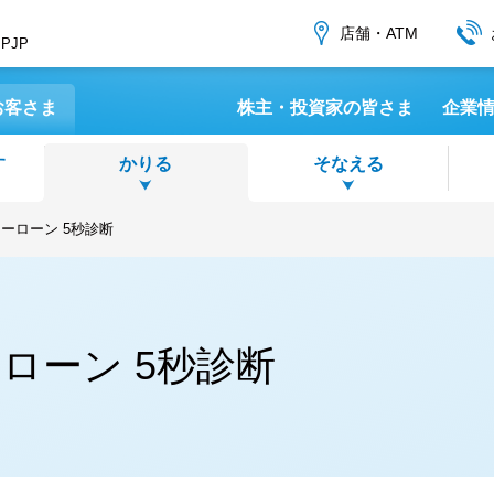
店舗・ATM
JPJP
お客さま
株主・投資家の皆さま
企業
す
かりる
そなえる
ーローン 5秒診断
結婚・
教育資
プリ口座開設サービス」のご案内
預金
ローン
リィ
Mサービス
投資信
リフォ
スマホ
ほっく
(愛称：
(愛称：
教育資
ローン 5秒診断
ブン銀行ATM窓口サービス」のご案内
預金
カーローン
ほけんプラザ
ジットカード
ートフォンアプリ
外貨預
カード
相続・
北洋-
外国為
(愛称：
口座（普通預金）のご案内
向け国債・公共債
ローン
出年金 401k iDeCo
ようWeb口座振替受付サービス
面談システム
後見制
金融商
フリー
Bank 