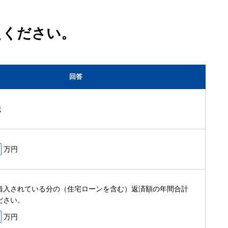
ンドラップ
ン銀行ATM窓口サービス
オンラ
Pay-
えください。
-easy 口座振替受付サービス
国庫金
回答
歳
万円
借入されている分の（住宅ローンを含む）返済額の年間合計
ださい。
万円