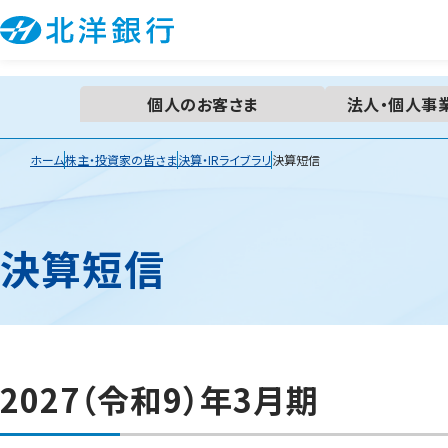
個人の
お客さま
法人・個人事
ホーム
株主・投資家の皆さま
決算・IRライブラリ
決算短信
決算短信
2027（令和9）年3月期