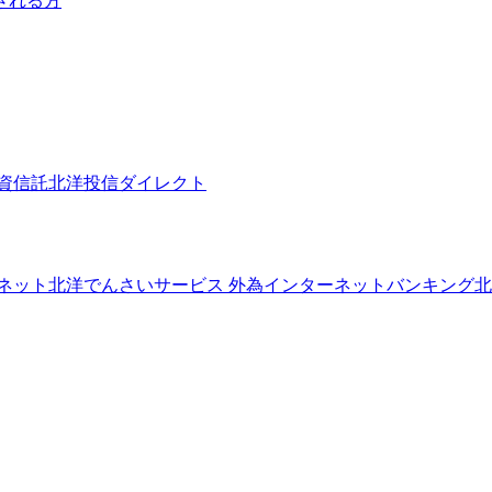
される方
資信託
北洋投信ダイレクト
ネット
北洋でんさいサービス
外為インターネットバンキング
北