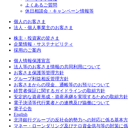
よくあるご質問
休日相談会・キャンペーン情報等
個人のお客さま
法人・個人事業主のお客さま
株主・投資家の皆さま
企業情報・サステナビリティ
採用のご案内
個人情報保護宣言
法人等のお客さま情報の共同利用について
お客さま保護等管理方針
グループ利益相反管理方針
お客さまからの現金、通帳等のお預りについて
経営者保証に関するガイドラインの取組方針
安定的な資産形成・資産承継を実現するための取組方針
電子決済等代行業者との連携及び協働について
電子公告
English
北洋銀行グループの反社会的勢力への対応に係る基本方
マネー・ローンダリング及びテロ資金供与等の対策に係