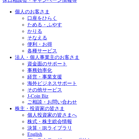
休日相談会・キャンペーン情報等
個人のお客さま
口座をひらく
ためる・ふやす
かりる
そなえる
便利・お得
各種サービス
法人・個人事業主のお客さま
資金面のサポート
事務効率化
経営・事業支援
海外ビジネスサポート
その他サービス
J-Coin Biz
ご相談・お問い合わせ
株主・投資家の皆さま
個人投資家の皆さまへ
株式・株主総会情報
決算・IRライブラリ
English