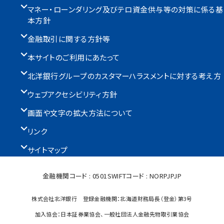
マネー・ローンダリング及びテロ資金供与等の対策に係る基
本方針
金融取引に関する方針等
本サイトのご利用にあたって
北洋銀行グループのカスタマーハラスメントに対する考え方
ウェブアクセシビリティ方針
画面や文字の拡大方法について
リンク
サイトマップ
金融機関コード : 0501
SWIFTコード : NORPJPJP
株式会社北洋銀行 登録金融機関：北海道財務局長（登金）第3号
加入協会：日本証券業協会、一般社団法人金融先物取引業協会