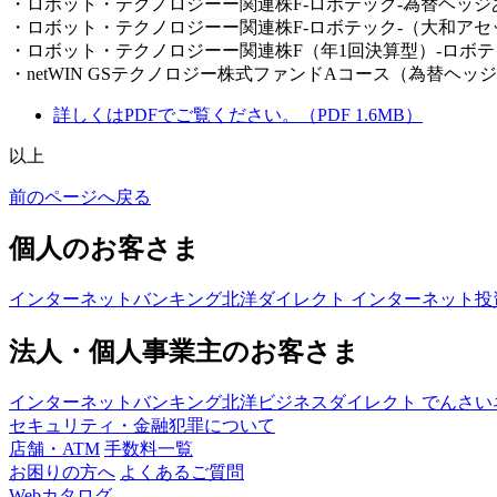
・ロボット・テクノロジーー関連株F-ロボテック-為替ヘッ
・ロボット・テクノロジーー関連株F-ロボテック-（大和ア
・ロボット・テクノロジーー関連株F（年1回決算型）-ロボテ
・netWIN GSテクノロジー株式ファンドAコース（為替
詳しくはPDFでご覧ください。（PDF 1.6MB）
以上
前のページへ戻る
個人のお客さま
インターネットバンキング
北洋ダイレクト
インターネット投
法人・個人事業主のお客さま
インターネットバンキング
北洋ビジネスダイレクト
でんさい
セキュリティ・金融犯罪について
店舗・ATM
手数料一覧
お困りの方へ
よくあるご質問
Webカタログ