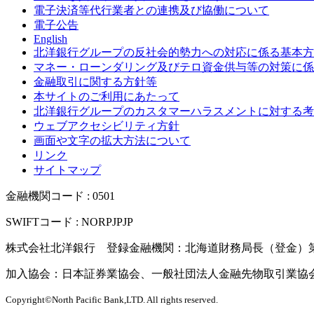
電子決済等代行業者との連携及び協働について
電子公告
English
北洋銀行グループの反社会的勢力への対応に係る基本方
マネー・ローンダリング及びテロ資金供与等の対策に係
金融取引に関する方針等
本サイトのご利用にあたって
北洋銀行グループのカスタマーハラスメントに対する考
ウェブアクセシビリティ方針
画面や文字の拡大方法について
リンク
サイトマップ
金融機関コード : 0501
SWIFTコード : NORPJPJP
株式会社北洋銀行 登録金融機関：北海道財務局長（登金）
加入協会：日本証券業協会、一般社団法人金融先物取引業協
Copyright©North Pacific Bank,LTD. All rights reserved.