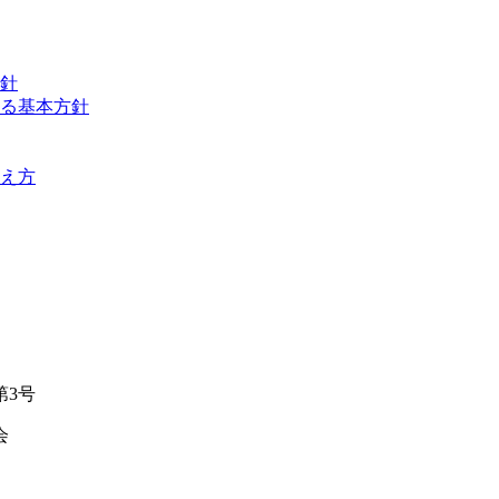
針
る基本方針
え方
第3号
会