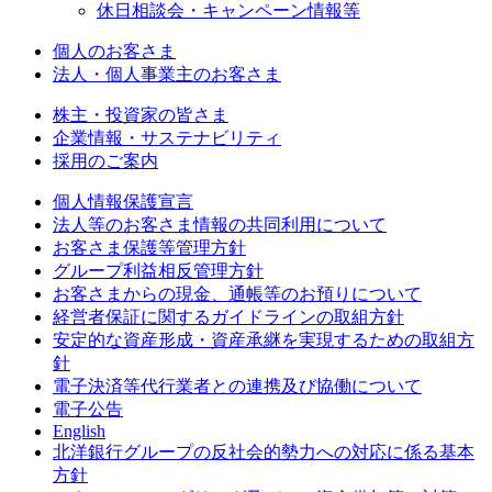
休日相談会・キャンペーン情報等
個人のお客さま
法人・個人事業主のお客さま
株主・投資家の皆さま
企業情報・サステナビリティ
採用のご案内
個人情報保護宣言
法人等のお客さま情報の共同利用について
お客さま保護等管理方針
グループ利益相反管理方針
お客さまからの現金、通帳等のお預りについて
経営者保証に関するガイドラインの取組方針
安定的な資産形成・資産承継を実現するための取組方
針
電子決済等代行業者との連携及び協働について
電子公告
English
北洋銀行グループの反社会的勢力への対応に係る基本
方針