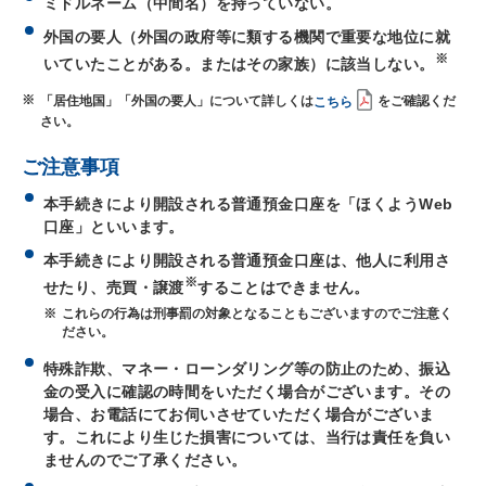
ミドルネーム（中間名）を持っていない。
外国の要人（外国の政府等に類する機関で重要な地位に就
※
いていたことがある。またはその家族）に該当しない。
※
「居住地国」「外国の要人」について詳しくは
こちら
をご確認くだ
さい。
ご注意事項
本手続きにより開設される普通預金口座を「ほくようWeb
口座」といいます。
本手続きにより開設される普通預金口座は、他人に利用さ
※
せたり、売買・譲渡
することはできません。
※
これらの行為は刑事罰の対象となることもございますのでご注意く
ださい。
特殊詐欺、マネー・ローンダリング等の防止のため、振込
金の受入に確認の時間をいただく場合がございます。その
場合、お電話にてお伺いさせていただく場合がございま
す。これにより生じた損害については、当行は責任を負い
ませんのでご了承ください。