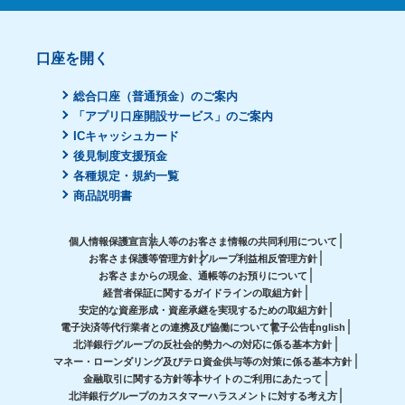
口座を開く
総合口座（普通預金）のご案内
「アプリ口座開設サービス」のご案内
ICキャッシュカード
後見制度支援預金
各種規定・規約一覧
商品説明書
個人情報保護宣言
法人等のお客さま情報の共同利用について
お客さま保護等管理方針
グループ利益相反管理方針
お客さまからの現金、通帳等のお預りについて
経営者保証に関するガイドラインの取組方針
安定的な資産形成・資産承継を実現するための取組方針
電子決済等代行業者との連携及び協働について
電子公告
English
北洋銀行グループの反社会的勢力への対応に係る基本方針
マネー・ローンダリング及びテロ資金供与等の対策に係る基本方針
金融取引に関する方針等
本サイトのご利用にあたって
北洋銀行グループのカスタマーハラスメントに対する考え方