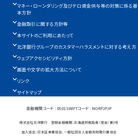
マネー・ローンダリング及びテロ資金供与等の対策に係る基
本方針
金融取引に関する方針等
本サイトのご利用にあたって
北洋銀行グループのカスタマーハラスメントに対する考え方
ウェブアクセシビリティ方針
画面や文字の拡大方法について
リンク
サイトマップ
金融機関コード : 0501
SWIFTコード : NORPJPJP
株式会社北洋銀行 登録金融機関：北海道財務局長（登金）第3号
加入協会：日本証券業協会、一般社団法人金融先物取引業協会