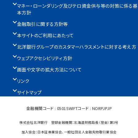
マネー・ローンダリング及びテロ資金供与等の対策に係る基
本方針
金融取引に関する方針等
本サイトのご利用にあたって
北洋銀行グループのカスタマーハラスメントに対する考え方
ウェブアクセシビリティ方針
画面や文字の拡大方法について
リンク
サイトマップ
金融機関コード : 0501
SWIFTコード : NORPJPJP
株式会社北洋銀行 登録金融機関：北海道財務局長（登金）第3号
加入協会：日本証券業協会、一般社団法人金融先物取引業協会