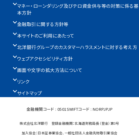
マネー・ローンダリング及びテロ資金供与等の対策に係る基
本方針
金融取引に関する方針等
本サイトのご利用にあたって
北洋銀行グループのカスタマーハラスメントに対する考え方
ウェブアクセシビリティ方針
画面や文字の拡大方法について
リンク
サイトマップ
金融機関コード : 0501
SWIFTコード : NORPJPJP
株式会社北洋銀行 登録金融機関：北海道財務局長（登金）第3号
加入協会：日本証券業協会、一般社団法人金融先物取引業協会