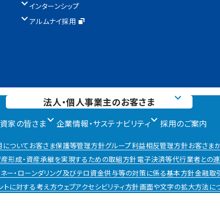
インターンシップ
アルムナイ採用
法人・個人事業主のお客さま
投資家の皆さま
企業情報・サステナビリティ
採用のご案内
用について
お客さま保護等管理方針
グループ利益相反管理方針
お客さま
産形成・資産承継を実現するための取組方針
電子決済等代行業者との連
マネー・ローンダリング及びテロ資金供与等の対策に係る基本方針
金融取
ントに対する考え方
ウェブアクセシビリティ方針
画面や文字の拡大方法に